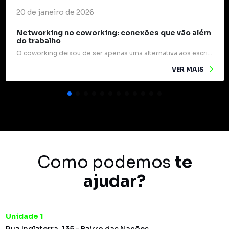
20 de janeiro de 2026
Networking no coworking: conexões que vão além
do trabalho
O coworking deixou de ser apenas uma alternativa aos escritórios tradicionais e passou a ocupar um papel estratégico na forma como profissionais e empresas se relacionam. Mais do que mesas compartilhadas e internet rápida, esses espaços são verdadeiros pontos de encontro para ideias, experiências e oportunidades. Um dos grandes diferenciais do coworking é o networking […]
VER MAIS
Como podemos
te
ajudar?
Unidade 1
Rua Inglaterra, 135 - Bairro das Nações