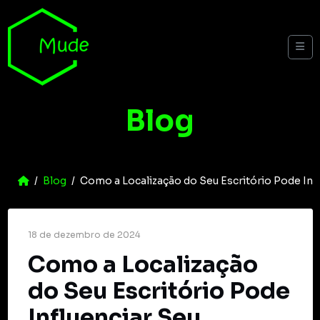
Skip to content
Me
Blog
Home
Blog
Como a Localização do Seu Escritório Pode Inf
18 de dezembro de 2024
Como a Localização
do Seu Escritório Pode
Influenciar Seu