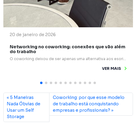
20 de janeiro de 2026
Networking no coworking: conexões que vão além
do trabalho
O coworking deixou de ser apenas uma alternativa aos escritórios tradicionais e passou a ocupar um papel estratégico na forma como profissionais e empresas se relacionam. Mais do que mesas compartilhadas e internet rápida, esses espaços são verdadeiros pontos de encontro para ideias, experiências e oportunidades. Um dos grandes diferenciais do coworking é o networking […]
VER MAIS
5 Maneiras
Coworking: por que esse modelo
Nada Óbvias de
de trabalho está conquistando
Usar um Self
empresas e profissionais?
Storage