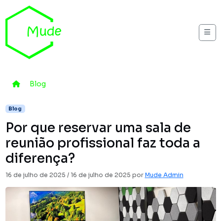
Skip to content
Me
Home
Blog
Por que reservar uma sala de reunião profission
Blog
Por que reservar uma sala de
reunião profissional faz toda a
diferença?
16 de julho de 2025
/
16 de julho de 2025
por
Mude Admin