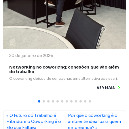
20 de janeiro de 2026
Networking no coworking: conexões que vão além
do trabalho
O coworking deixou de ser apenas uma alternativa aos escritórios tradicionais e passou a ocupar um papel estratégico na forma como profissionais e empresas se relacionam. Mais do que mesas compartilhadas e internet rápida, esses espaços são verdadeiros pontos de encontro para ideias, experiências e oportunidades. Um dos grandes diferenciais do coworking é o networking […]
VER MAIS
O Futuro do Trabalho é
Por que o coworking é o
Híbrido: e o Coworking é o
ambiente ideal para quem
Elo que Faltava
empreende?