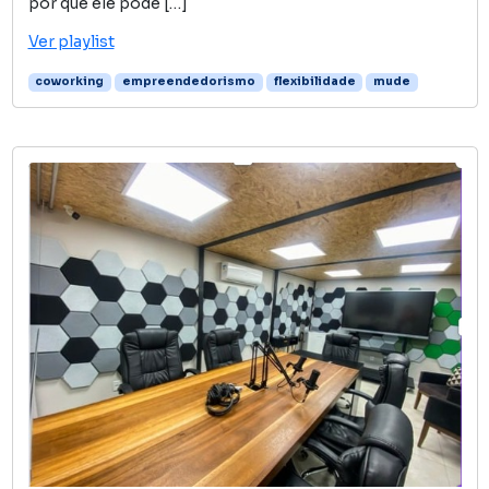
por que ele pode […]
Ver playlist
coworking
empreendedorismo
flexibilidade
mude