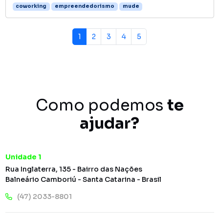
coworking
empreendedorismo
mude
Page navigation
Current Page
Page
Page
Page
Page
1
2
3
4
5
Como podemos
te
ajudar?
Unidade 1
Rua Inglaterra, 135 - Bairro das Nações
Balneário Camboriú - Santa Catarina - Brasil
(47) 2033-8801