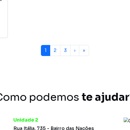
Current Page
Page
Page
1
2
3
›
»
Como podemos
te ajudar
Unidade 2
Rua Itália, 735 - Bairro das Nações