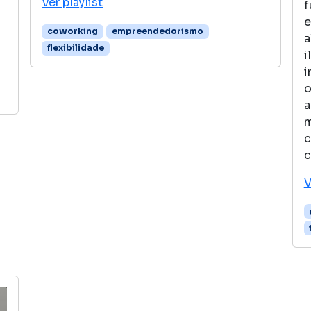
Ver playlist
f
e
coworking
empreendedorismo
a
flexibilidade
i
i
o
a
m
c
c
V