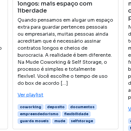
longos: mais espaço com
liberdade
Quando pensamos em alugar um espaço
N
extra para guardar pertences pessoais
d
ou empresariais, muitas pessoas ainda
t
acreditam que é necessário assinar
m
o
contratos longos e cheios de
e
burocracia. A realidade é bem diferente.
f
Na Mude Coworking & Self Storage, o
b
processo é simples e totalmente
p
flexível. Você escolhe o tempo de uso
d
do box de acordo […]
a
Ver playlist
p
coworking
deposito
documentos
V
empreendedorismo
flexibilidade
guarda moveis
mude
selfstorage