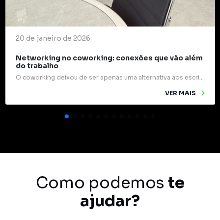
20 de janeiro de 2026
Networking no coworking: conexões que vão além
do trabalho
O coworking deixou de ser apenas uma alternativa aos escritórios tradicionais e passou a ocupar um papel estratégico na forma como profissionais e empresas se relacionam. Mais do que mesas compartilhadas e internet rápida, esses espaços são verdadeiros pontos de encontro para ideias, experiências e oportunidades. Um dos grandes diferenciais do coworking é o networking […]
VER MAIS
Como podemos
te
ajudar?