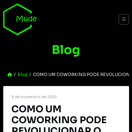
Skip to content
Me
Blog
Home
Blog
COMO UM COWORKING PODE REVOLUCIONAR
8 de novembro de 2024
COMO UM
COWORKING PODE
REVOLUCIONAR O