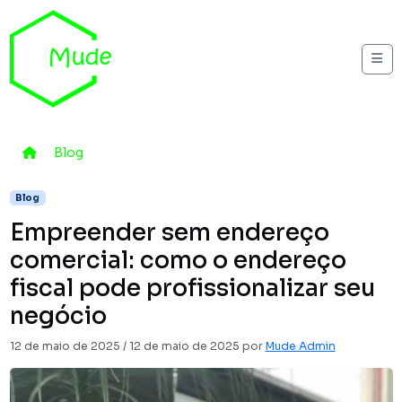
Skip to content
Me
Home
Blog
Empreender sem endereço comercial: como o en
Blog
Empreender sem endereço
comercial: como o endereço
fiscal pode profissionalizar seu
negócio
12 de maio de 2025
/
12 de maio de 2025
por
Mude Admin