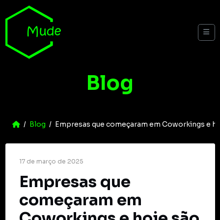
Skip to content
Me
Blog
Home
Blog
Empresas que começaram em Coworkings e hoj
17 de março de 2025
Empresas que
começaram em
Coworkings e hoje são