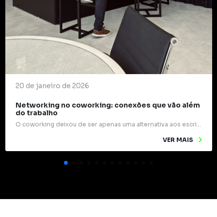
20 de janeiro de 2026
Networking no coworking: conexões que vão além
do trabalho
O coworking deixou de ser apenas uma alternativa aos escritórios tradicionais e passou a ocupar um papel estratégico na forma como profissionais e empresas se relacionam. Mais do que mesas compartilhadas e internet rápida, esses espaços são verdadeiros pontos de encontro para ideias, experiências e oportunidades. Um dos grandes diferenciais do coworking é o networking […]
VER MAIS