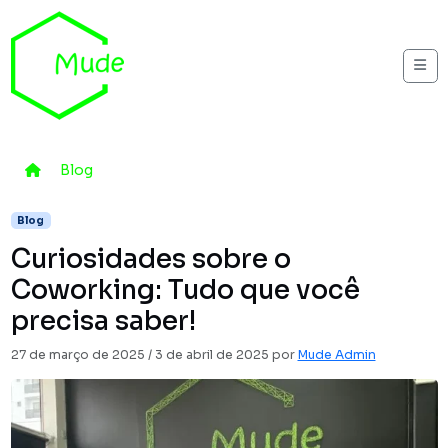
Skip to content
Me
Home
Blog
Curiosidades sobre o Coworking: Tudo que você
Blog
Curiosidades sobre o
Coworking: Tudo que você
precisa saber!
27 de março de 2025
/
3 de abril de 2025
por
Mude Admin