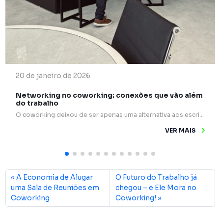
20 de janeiro de 2026
Networking no coworking: conexões que vão além
do trabalho
O coworking deixou de ser apenas uma alternativa aos escritórios tradicionais e passou a ocupar um papel estratégico na forma como profissionais e empresas se relacionam. Mais do que mesas compartilhadas e internet rápida, esses espaços são verdadeiros pontos de encontro para ideias, experiências e oportunidades. Um dos grandes diferenciais do coworking é o networking […]
VER MAIS
A Economia de Alugar
O Futuro do Trabalho já
uma Sala de Reuniões em
chegou – e Ele Mora no
Coworking
Coworking!