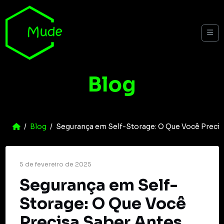
Skip to content
Me
Blog
Home
Blog
Segurança em Self-Storage: O Que Você Precis
5 de fevereiro de 2025
Segurança em Self-
Storage: O Que Você
Precisa Saber Antes