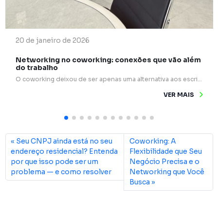
20 de janeiro de 2026
Networking no coworking: conexões que vão além
do trabalho
O coworking deixou de ser apenas uma alternativa aos escritórios tradicionais e passou a ocupar um papel estratégico na forma como profissionais e empresas se relacionam. Mais do que mesas compartilhadas e internet rápida, esses espaços são verdadeiros pontos de encontro para ideias, experiências e oportunidades. Um dos grandes diferenciais do coworking é o networking […]
VER MAIS
Seu CNPJ ainda está no seu
Coworking: A
endereço residencial? Entenda
Flexibilidade que Seu
por que isso pode ser um
Negócio Precisa e o
problema — e como resolver
Networking que Você
Busca