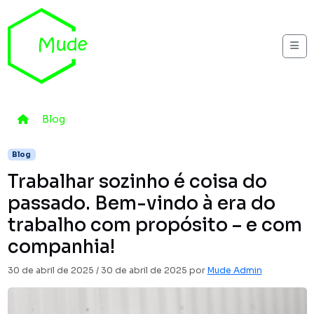
Skip to content
Me
Home
Blog
Trabalhar sozinho é coisa do passado. Bem-vi
Blog
Trabalhar sozinho é coisa do
passado. Bem-vindo à era do
trabalho com propósito – e com
companhia!
30 de abril de 2025
/
30 de abril de 2025
por
Mude Admin