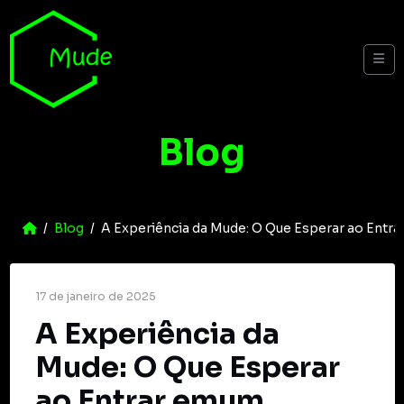
Skip to content
Me
Blog
Home
Blog
A Experiência da Mude: O Que Esperar ao Entr
17 de janeiro de 2025
A Experiência da
Mude: O Que Esperar
ao Entrar emum