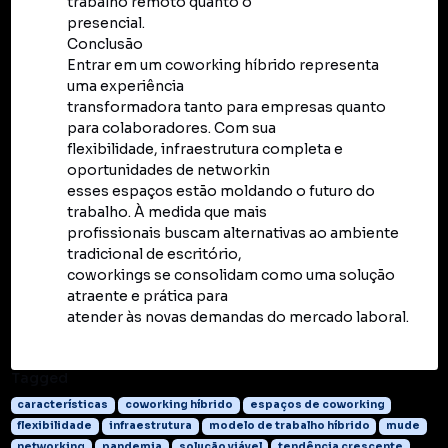
trabalho remoto quanto o
presencial.
Conclusão
Entrar em um coworking híbrido representa
uma experiência
transformadora tanto para empresas quanto
para colaboradores. Com sua
flexibilidade, infraestrutura completa e
oportunidades de networkin
esses espaços estão moldando o futuro do
trabalho. À medida que mais
profissionais buscam alternativas ao ambiente
tradicional de escritório,
coworkings se consolidam como uma solução
atraente e prática para
atender às novas demandas do mercado laboral.
Tagged
características
coworking híbrido
espaços de coworking
flexibilidade
infraestrutura
modelo de trabalho híbrido
mude
networking
pandemia
solução viável
tendência crescente