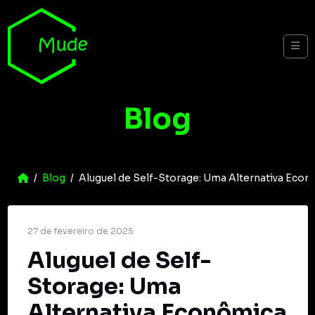
Skip to content
Me
Blog
Home
Blog
Aluguel de Self-Storage: Uma Alternativa Ec
27 de fevereiro de 2025
Aluguel de Self-
Storage: Uma
Alternativa Econômica