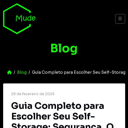
Skip to content
Me
Blog
Home
Blog
Guia Completo para Escolher Seu Self-Storage
28 de fevereiro de 2025
Guia Completo para
Escolher Seu Self-
Storage: Segurança, O