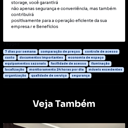
storage, você garantirá
não apenas segurança e conveniência, mas também
contribuirá
positivamente para a operação eficiente da sua
empresa.r e Benefícios
Tagged
7 dias por semana
comparação de preços
controle de acesso
custo
documentos importantes
economia de espaço
equipamentos sazonais
facilidade de acesso
iluminação
localização
monitoramento 24 horas por dia
móveis excedentes
organização
qualidade de serviço
segurança
Veja Também