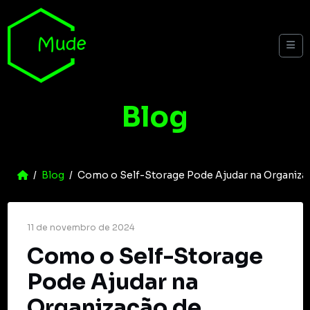
Skip to content
Me
Blog
Home
Blog
Como o Self-Storage Pode Ajudar na Organiz
11 de novembro de 2024
Como o Self-Storage
Pode Ajudar na
Organização de