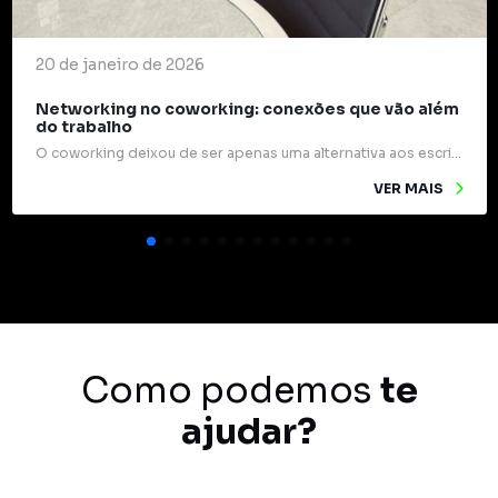
20 de janeiro de 2026
Networking no coworking: conexões que vão além
do trabalho
O coworking deixou de ser apenas uma alternativa aos escritórios tradicionais e passou a ocupar um papel estratégico na forma como profissionais e empresas se relacionam. Mais do que mesas compartilhadas e internet rápida, esses espaços são verdadeiros pontos de encontro para ideias, experiências e oportunidades. Um dos grandes diferenciais do coworking é o networking […]
VER MAIS
Como podemos
te
ajudar?