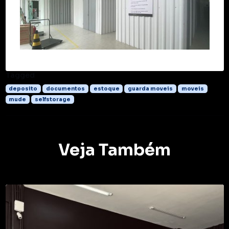
Tagged
deposito
documentos
estoque
guarda moveis
moveis
mude
selfstorage
Veja Também