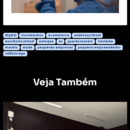
Tagged
digital
documentos
ecommerce
endereço fiscal
escritorio virtual
estoque
ev
guarda moveis
iniciante
moveis
mude
pequenas empresas
pequeno empreendedor
selfstorage
Veja Também