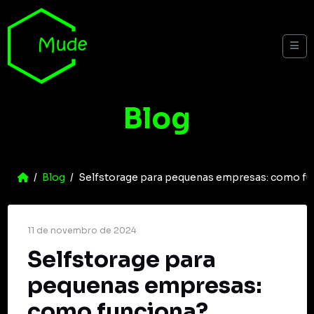
Skip to content
Me
Blog
Home
Blog
Selfstorage para pequenas empresas: como fu
11 de novembro de 2024
Selfstorage para
pequenas empresas:
como funciona?