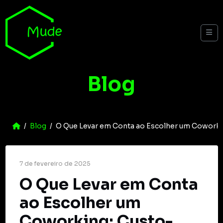
Skip to content
Me
Blog
Home
Blog
O Que Levar em Conta ao Escolher um Coworki
7 de fevereiro de 2025
O Que Levar em Conta
ao Escolher um
Coworking: Custo-