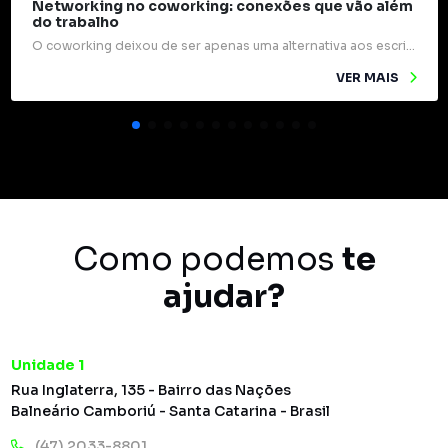
Networking no coworking: conexões que vão além
do trabalho
O coworking deixou de ser apenas uma alternativa aos escritórios tradicionais e passou a ocupar um papel estratégico na forma como profissionais e empresas se relacionam. Mais do que mesas compartilhadas e internet rápida, esses espaços são verdadeiros pontos de encontro para ideias, experiências e oportunidades. Um dos grandes diferenciais do coworking é o networking […]
VER MAIS
Como podemos
te
ajudar?
Unidade 1
Rua Inglaterra, 135 - Bairro das Nações
Balneário Camboriú - Santa Catarina - Brasil
(47) 2033-8801