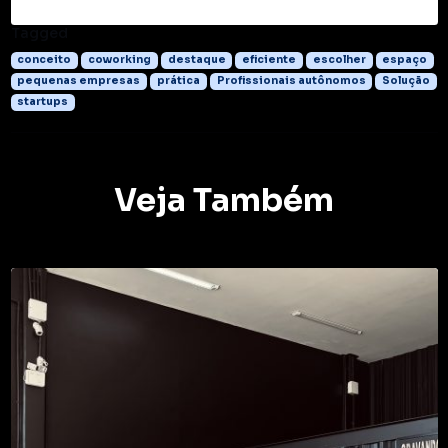
Tagged
conceito
coworking
destaque
eficiente
escolher
espaço
pequenas empresas
prática
Profissionais autônomos
Solução
startups
Veja Também