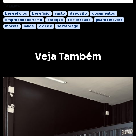
Tagged
beneeficios
beneficio
custo
deposito
documentos
empreendedorismo
estoque
flexibilidade
guarda moveis
moveis
mude
o que é
selfstorage
Veja Também