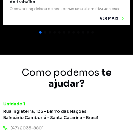
do trabalho
O coworking deixou de ser apenas uma alternativa aos escritórios tradicionais e passou a ocupar um papel estratégico na forma como profissionais e empresas se relacionam. Mais do que mesas compartilhadas e internet rápida, esses espaços são verdadeiros pontos de encontro para ideias, experiências e oportunidades. Um dos grandes diferenciais do coworking é o networking […]
VER MAIS
Como podemos
te
ajudar?
Unidade 1
Rua Inglaterra, 135 - Bairro das Nações
Balneário Camboriú - Santa Catarina - Brasil
(47) 2033-8801