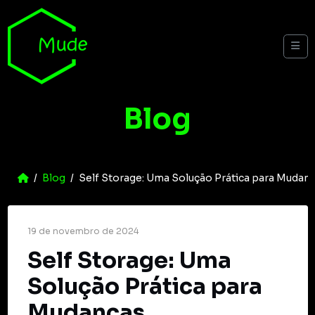
Skip to content
Me
Blog
Home
Blog
Self Storage: Uma Solução Prática para Mudan
19 de novembro de 2024
Self Storage: Uma
Solução Prática para
Mudanças