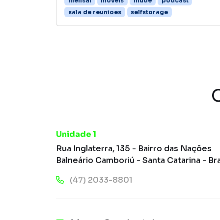
mensal
moveis
mude
podcast
sala de reunioes
selfstorage
Unidade 1
Rua Inglaterra, 135 - Bairro das Nações
Balneário Camboriú - Santa Catarina - Bra
(47) 2033-8801