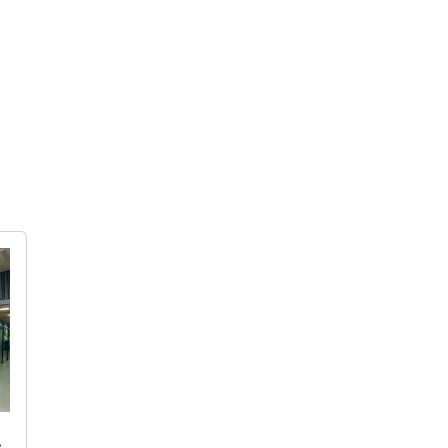
INÍCIO
COWORKING
SELF STORAGE
s