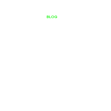
ESTÚDIO DE PODCAST
BLOG
CONTATO