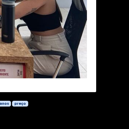
lanos
preço