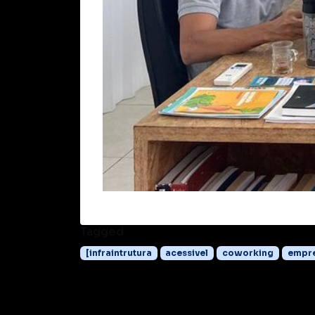
Tagged
[infraintrutura
acessivel
coworking
empr