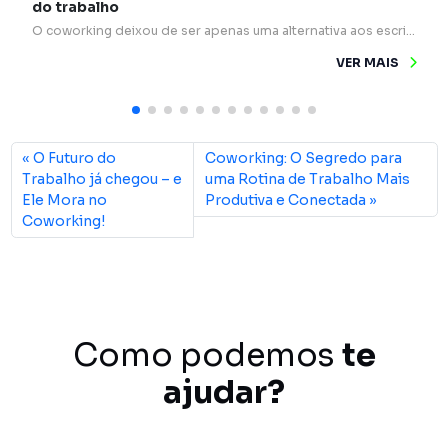
do trabalho
O coworking deixou de ser apenas uma alternativa aos escritórios tradicionais e passou a ocupar um papel estratégico na forma como profissionais e empresas se relacionam. Mais do que mesas compartilhadas e internet rápida, esses espaços são verdadeiros pontos de encontro para ideias, experiências e oportunidades. Um dos grandes diferenciais do coworking é o networking […]
VER MAIS
O Futuro do
Coworking: O Segredo para
Trabalho já chegou – e
uma Rotina de Trabalho Mais
Ele Mora no
Produtiva e Conectada
Coworking!
Como podemos
te
ajudar?