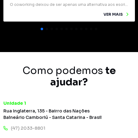
O coworking deixou de ser apenas uma alternativa aos escritórios tradicionais e passou a ocupar um papel estratégico na forma como profissionais e empresas se relacionam. Mais do que mesas compartilhadas e internet rápida, esses espaços são verdadeiros pontos de encontro para ideias, experiências e oportunidades. Um dos grandes diferenciais do coworking é o networking […]
VER MAIS
Como podemos
te
ajudar?
Unidade 1
Rua Inglaterra, 135 - Bairro das Nações
Balneário Camboriú - Santa Catarina - Brasil
(47) 2033-8801