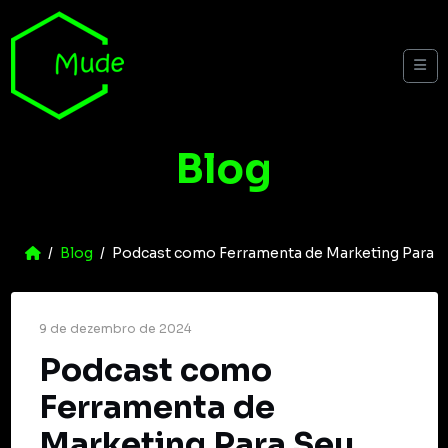
Skip to content
Me
Blog
Home
Blog
Podcast como Ferramenta de Marketing Para S
9 de dezembro de 2024
Podcast como
Ferramenta de
Marketing Para Seu