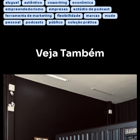
aluguel
autêntico
coworking
econômica
empreendedorismo
empresas
estúdio de podcast
ferramenta de marketing
flexibilidade
marcas
mude
pessoal
podcasts
público
solução prática
Veja Também