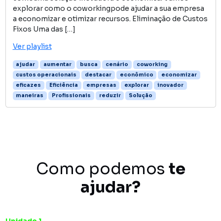
explorar como o coworkingpode ajudar a sua empresa
a economizar e otimizar recursos. Eliminação de Custos
Fixos Uma das […]
Ver playlist
ajudar
aumentar
busca
cenário
coworking
custos operacionais
destacar
econômico
economizar
eficazes
Eficiência
empresas
explorar
inovador
maneiras
Profissionais
reduzir
Solução
Como podemos
te
ajudar?
Unidade 1