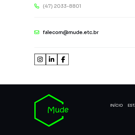
(47) 2033-8801
falecom@mude.etc.br
INÍCIO
EST