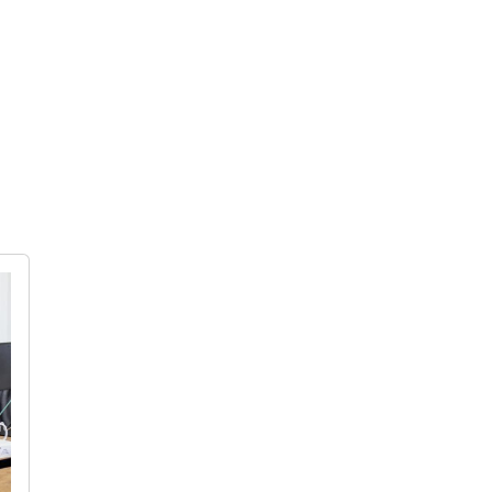
INÍCIO
COWORKING
SELF STORAGE