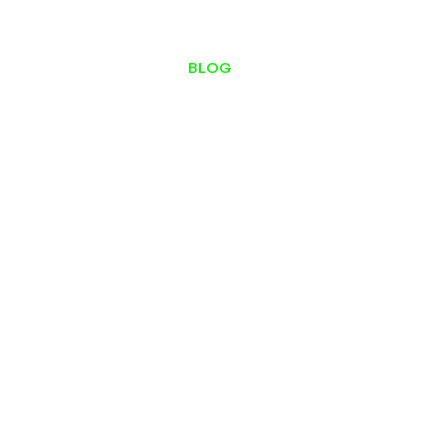
ESTÚDIO DE PODCAST
BLOG
CONTATO