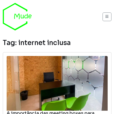
Skip to content
Me
Tag:
internet inclusa
A importância das meeting boxes para