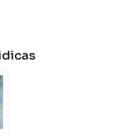
INÍCIO
COWORKING
SELF STORAGE
idicas