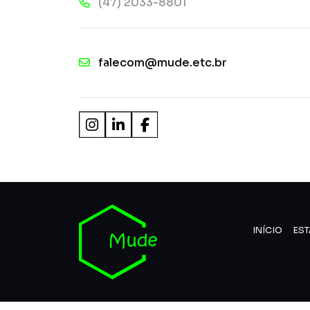
(47) 2033-8801
falecom@mude.etc.br
INÍCIO
EST