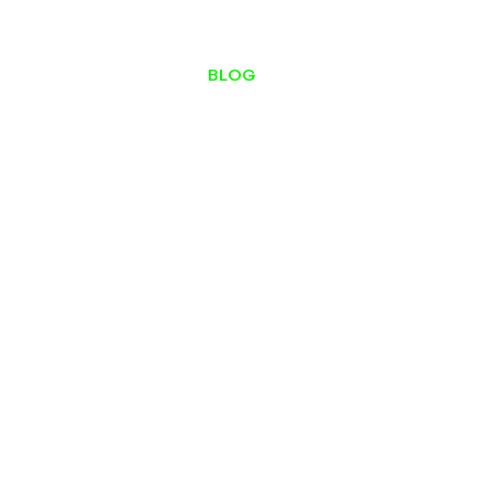
ESTÚDIO DE PODCAST
BLOG
CONTATO