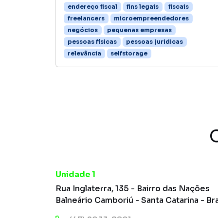
endereço fiscal
fins legais
fiscais
freelancers
microempreendedores
negócios
pequenas empresas
pessoas físicas
pessoas juridicas
relevância
selfstorage
Unidade 1
Rua Inglaterra, 135 - Bairro das Nações
Balneário Camboriú - Santa Catarina - Bra