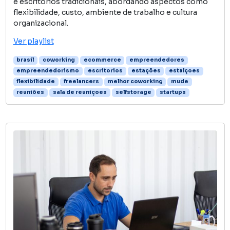
e escritórios tradicionais, abordando aspectos como
flexibilidade, custo, ambiente de trabalho e cultura
organizacional.
Ver playlist
brasil
coworking
ecommerce
empreendedores
empreendedorismo
escritorios
estações
estalçoes
flexibilidade
freelancers
melhor coworking
mude
reuniões
sala de reuniçoes
selfstorage
startups