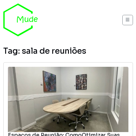
Skip to content
Me
Tag:
sala de reuniões
Espaços de Reunião: ComoOtimizar Suas