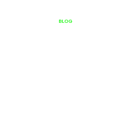
ESTÚDIO DE PODCAST
BLOG
CONTATO