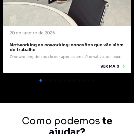
20 de janeiro de 2026
Networking no coworking: conexões que vão além
do trabalho
O coworking deixou de ser apenas uma alternativa aos escritórios tradicionais e passou a ocupar um papel estratégico na forma como profissionais e empresas se relacionam. Mais do que mesas compartilhadas e internet rápida, esses espaços são verdadeiros pontos de encontro para ideias, experiências e oportunidades. Um dos grandes diferenciais do coworking é o networking […]
VER MAIS
Como podemos
te
ajudar?