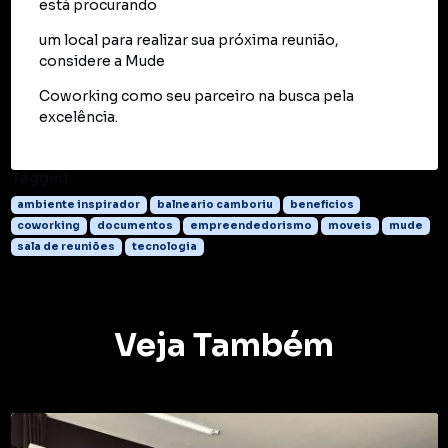
está procurando
um local para realizar sua próxima reunião,
considere a Mude
Coworking como seu parceiro na busca pela
excelência.
Tagged
ambiente inspirador
balneario camboriu
beneficios
coworking
documentos
empreendedorismo
moveis
mude
sala de reuniões
tecnologia
Veja Também