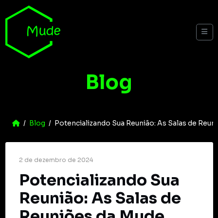
Skip to content
Me
Blog
Home
Blog
Potencializando Sua Reunião: As Salas de Reu
2 de dezembro de 2024
Potencializando Sua
Reunião: As Salas de
Reuniões da Mude