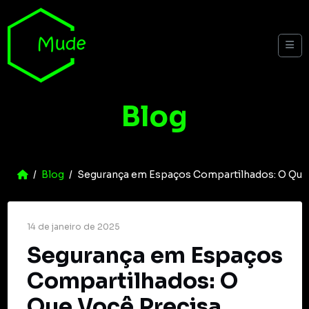
Skip to content
Me
Blog
Home
Blog
Segurança em Espaços Compartilhados: O Que 
14 de janeiro de 2025
Segurança em Espaços
Compartilhados: O
Que Você Precisa