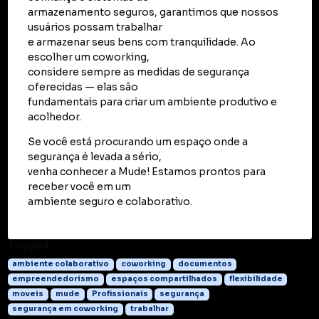
armazenamento seguros, garantimos que nossos
usuários possam trabalhar
e armazenar seus bens com tranquilidade. Ao
escolher um coworking,
considere sempre as medidas de segurança
oferecidas — elas são
fundamentais para criar um ambiente produtivo e
acolhedor.
Se você está procurando um espaço onde a
segurança é levada a sério,
venha conhecer a Mude! Estamos prontos para
receber você em um
ambiente seguro e colaborativo.
Tagged
ambiente colaborativo
coworking
documentos
empreendedorismo
espaços compartilhados
flexibilidade
moveis
mude
Profissionais
segurança
segurança em coworking
trabalhar