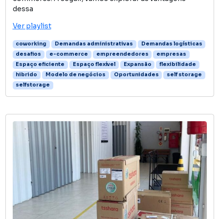
dessa
Ver playlist
coworking
Demandas administrativas
Demandas logísticas
desafios
e-commerce
empreendedores
empresas
Espaço eficiente
Espaço flexível
Expansão
flexibilidade
hibrido
Modelo de negócios
Oportunidades
self storage
selfstorage