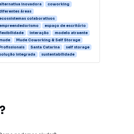
alternativa inovadora
coworking
diferentes áreas
ecossistemas colaborativos
empreendedorismo
espaço de escritório
flexibilidade
interação
modelo atraente
mude
Mude Coworking & Self Storage
Profissionais
Santa Catarina
self storage
solução integrada
sustentabilidade
?