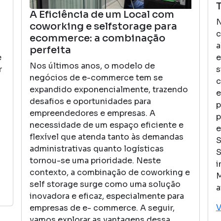
A Eficiência de um Local com
N
coworking e selfstorage para
c
ecommerce: a combinação
a
perfeita
e
e
Nos últimos anos, o modelo de
r
s
negócios de e-commerce tem se
c
expandido exponencialmente, trazendo
e
desafios e oportunidades para
p
empreendedores e empresas. A
p
necessidade de um espaço eficiente e
e
flexível que atenda tanto às demandas
S
administrativas quanto logísticas
S
tornou-se uma prioridade. Neste
i
contexto, a combinação de coworking e
M
self storage surge como uma solução
a
inovadora e eficaz, especialmente para
V
empresas de e- commerce. A seguir,
vamos explorar as vantagens dessa